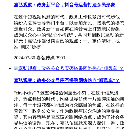
嘉弘观察：政务新平台，抖音号运营打造亲民形象
在这个短视频风靡的时代，政务工作也紧跟时代步伐，
纷纷入驻抖音等热门平台，以更加亲民、接地气的姿态
走近群众。政务新平台如何在抖音号上打造亲民形象，
成为民众心中的“贴心小棉袄”，共同开启政民互动的新
纪元！嘉弘传媒谈谈自己的观点：一、定位清晰，找
准“亲民”脉搏
2024-07-30
嘉弘传媒
3903
嘉弘观察：政务公众号应否搭乘网络热点“顺风车”？
“city不city”？这些网络热词层出不穷，在这个信息爆
炸、热点频出的时代，网络世界仿佛一片波涛汹涌的海
洋，每一个浪花都可能成为万众瞩目的焦点。在这样的
背景下，政务公众号，作为政府与民众沟通的重要桥
梁，其内容策略是否应该紧跟网络热点，成为了社会各
界热议的话题。现在，嘉弘传媒就来深入探讨一番，政